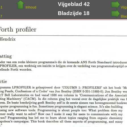
Vijgeblad 42
41
Inhoud
Vij
Bladzijde 18
17
Bla