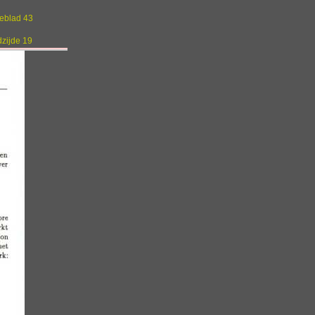
geblad 43
dzijde 19