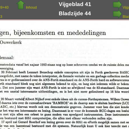
Vijgeblad 41
39+40
Inhoud
Vij
Bladzijde 44
43
Bla