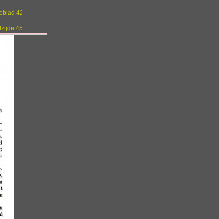
geblad 42
dzijde 45