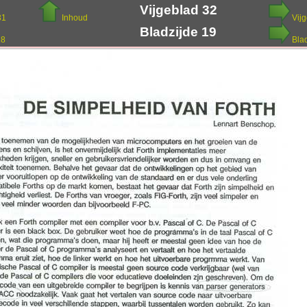
Vijgeblad 32
31
Inhoud
Vij
Bladzijde 19
18
Bla