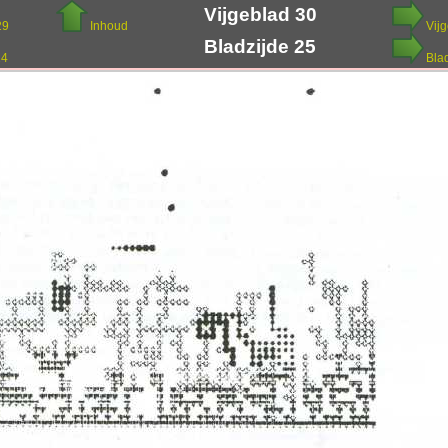
Vijgeblad 30
29
Inhoud
Vij
Bladzijde 25
24
Bla