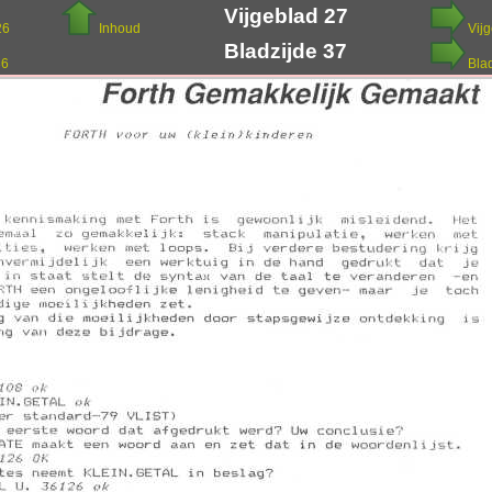
Vijgeblad 27
26
Inhoud
Vij
Bladzijde 37
36
Bla