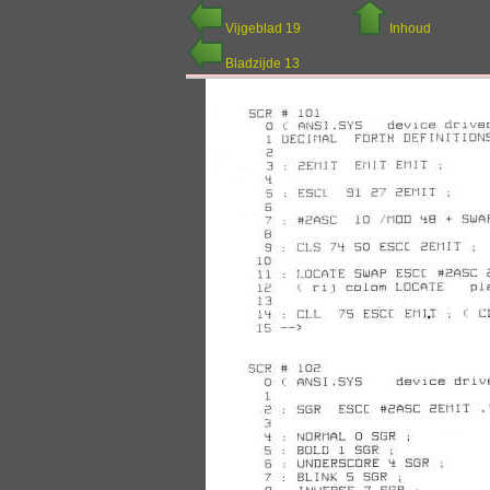
Vijgeblad 19
Inhoud
Bladzijde 13