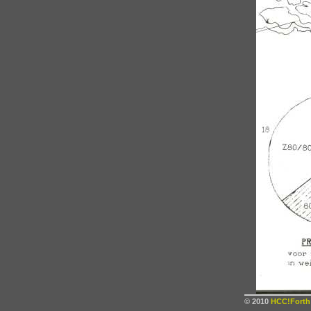
© 2010
HCC!Forth