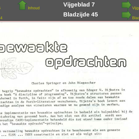
Vijgeblad 7
6
Inhoud
Vij
Bladzijde 45
44
Bla