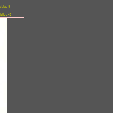
geblad 8
dzijde 46