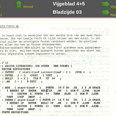
Vijgeblad 4+5
3
Inhoud
Vij
Bladzijde 03
02
Bla